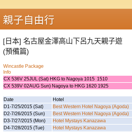
親子自由行
[日本] 名古屋金澤高山下呂九天親子遊
(預備篇)
Wincastle Package
Info
CX 536V 25JUL (Sat) HKG to Nagoya 1015 1510
CX 539V 02AUG Sun) Nagoya to HKG 1620 1925
Date
Hotel
D1-7/25/2015 (Sat)
Best Western Hotel Nagoya
(Agoda)
D2-7/26/2015 (Sun)
Best Western Hotel Nagoya
(Agoda)
D3-7/27/2015 (Mon)
Hotel Mystays Kanazawa
D4-7/28/2015 (Tue)
Hotel Mystays Kanazawa