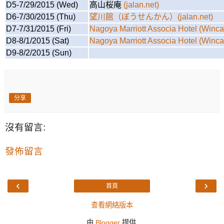
D5-7/29/2015 (Wed)
高山桜庵
(jalan.net)
D6-7/30/2015 (Thu)
望川館（ぼうせんかん）
(jalan.net)
D7-7/31/2015 (Fri)
Nagoya Marriott Associa Hotel
(Winca
D8-8/1/2015 (Sat)
Nagoya Marriott Associa Hotel
(Winca
D9-8/2/2015 (Sun)
分享
沒有留言:
發佈留言
‹
›
首頁
查看網絡版本
由
Blogger
提供.